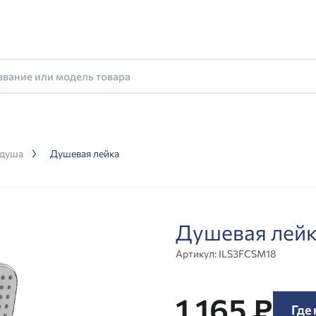
 душа
Душевая лейка
Душевая лей
Артикул:
ILS3FCSM18
1 165 ₽
Где