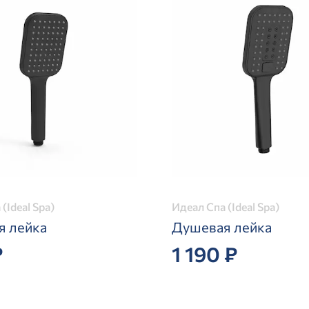
(Ideal Spa)
Идеал Спа (Ideal Spa)
я лейка
Душевая лейка
₽
1 190 ₽