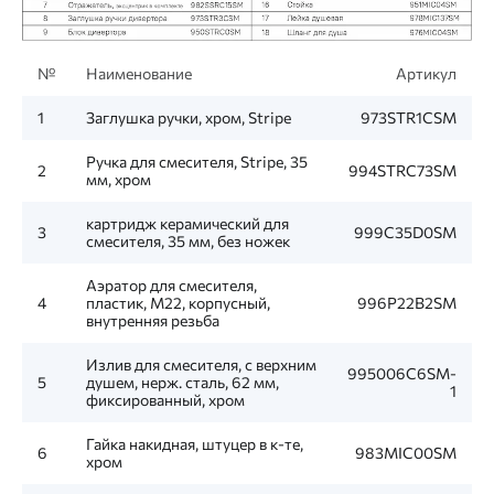
№
Наименование
Артикул
1
Заглушка ручки, хром, Stripe
973STR1CSM
Ручка для смесителя, Stripe, 35
2
994STRC73SM
мм, хром
картридж керамический для
3
999C35D0SM
смесителя, 35 мм, без ножек
Аэратор для смесителя,
4
пластик, M22, корпусный,
996P22B2SM
внутренняя резьба
Излив для смесителя, c верхним
995006C6SM-
5
душем, нерж. сталь, 62 мм,
1
фиксированный, хром
Гайка накидная, штуцер в к-те,
6
983MIC00SM
хром