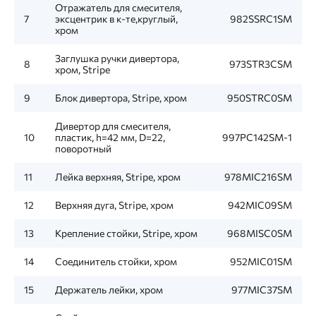
Отражатель для смесителя,
7
эксцентрик в к-те,круглый,
982SSRC1SM
хром
Заглушка ручки дивертора,
8
973STR3CSM
хром, Stripe
9
Блок дивертора, Stripe, хром
950STRC0SM
Дивертор для смесителя,
10
пластик, h=42 мм, D=22,
997PC142SM-1
поворотный
11
Лейка верхняя, Stripe, хром
978MIC216SM
12
Верхняя дуга, Stripe, хром
942MIC09SM
13
Крепление стойки, Stripe, хром
968MISC0SM
14
Соединитель стойки, хром
952MIC01SM
15
Держатель лейки, хром
977MIC37SM